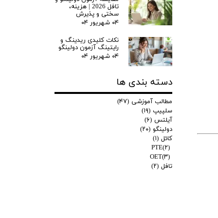
تافل 2026 | هزینه،
سختی و پذیرش
۰۴ شهریور ۰۴
نکات کلیدی ریدینگ و
رایتینگ آزمون دولینگو
۰۴ شهریور ۰۴
دسته بندی ها
مطالب آموزشی
(۴۷)
سلپیپ
(۱۹)
آیلتس
(۶)
دولینگو
(۲۰)
کائل
(۱)
PTE
(۲)
OET
(۳)
تافل
(۲)