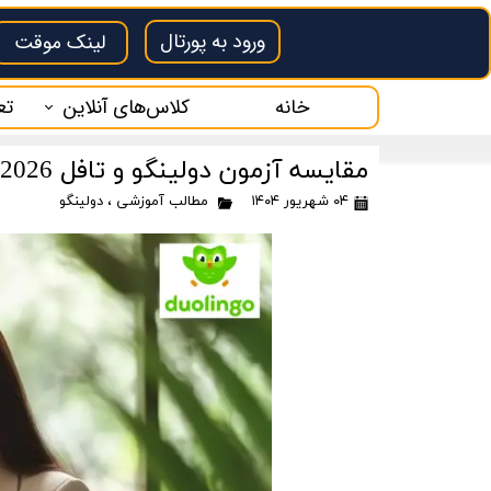
ورود به پورتال
لینک موقت
خانه
کلاس‌های آنلاین
تع
کلاس آنلاین سلپیپ
تع
مقایسه آزمون دولینگو و تافل 2026 | هزینه، سختی و پذیرش
۰۴ شهریور ۱۴۰۴
مطالب آموزشی
،
دولینگو
کلاس آنلاین دولینگو
فر
کلاس آنلاین OET
کلاس آنلاین CAEL
کلاس آنلاین PTE
زبان انگلیسی بازرگانی
کلاس آنلاین آیلتس