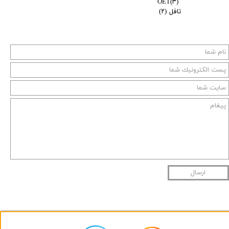
OET
(۳)
تافل
(۲)
ارسال