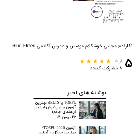
نگارنده: مجتبی خوشکلام موسس و مدرس آکادمی Blue Elites
۵
از ۵
۸ مشارکت کننده
نوشته های اخیر
TOEFL یا IELTS؛ بهترین
آزمون برای پذیرش ایرانیان
(راهنمای جامع)
۲۶ بهمن ۰۴
آزمون TOEFL 2026؛
بهترین جایگزین آیلتس