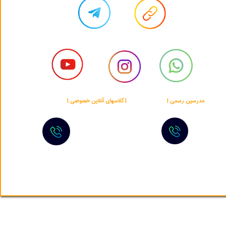
​​مدرسین رسمی |
پلتفرم اختصاصی
| کلاسهای آنلاین خصوصی |
پشتیبانی 24/7
★
★
+989900200582
+16267084015
ه حقوق مادی و معنوی این وب‌سایت متعلق به Blue Elites Academy است.​​​​​​​