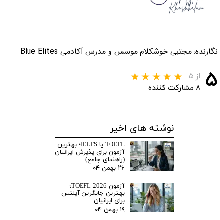
نگارنده: مجتبی خوشکلام موسس و مدرس آکادمی Blue Elites
۵
از ۵
۸ مشارکت کننده
نوشته های اخیر
TOEFL یا IELTS؛ بهترین
آزمون برای پذیرش ایرانیان
(راهنمای جامع)
۲۶ بهمن ۰۴
آزمون TOEFL 2026؛
بهترین جایگزین آیلتس
برای ایرانیان
۱۹ بهمن ۰۴