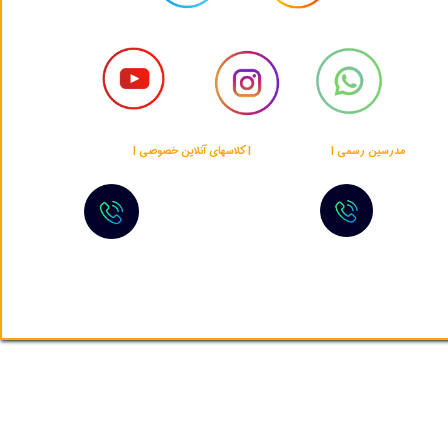
​​مدرسین رسمی |
پلتفرم اختصاصی
| کلاسهای آنلاین خصوصی |
پشتیبانی 24/7
+989900200582
+16267084015
ه حقوق مادی و معنوی این وب‌سایت متعلق به Blue Elites Academy است.​​​​​​​
★
★