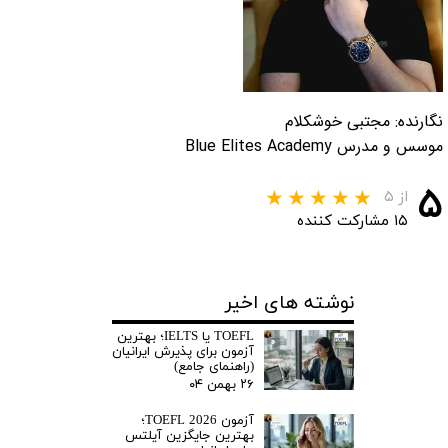
نگارنده: مجتبی خوشکلام
موسس و مدرس Blue Elites Academy
۵
از ۵
۱۵ مشارکت کننده
نوشته های اخیر
TOEFL یا IELTS؛ بهترین
آزمون برای پذیرش ایرانیان
(راهنمای جامع)
۲۶ بهمن ۰۴
آزمون TOEFL 2026؛
بهترین جایگزین آیلتس