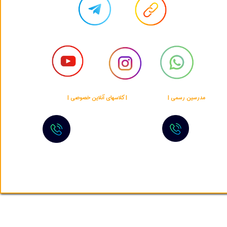
​​مدرسین رسمی |
پلتفرم اختصاصی
| کلاسهای آنلاین خصوصی |
پشتیبانی 24/7
+989900200582
+16267084015
ه حقوق مادی و معنوی این وب‌سایت متعلق به Blue Elites Academy است.​​​​​​​