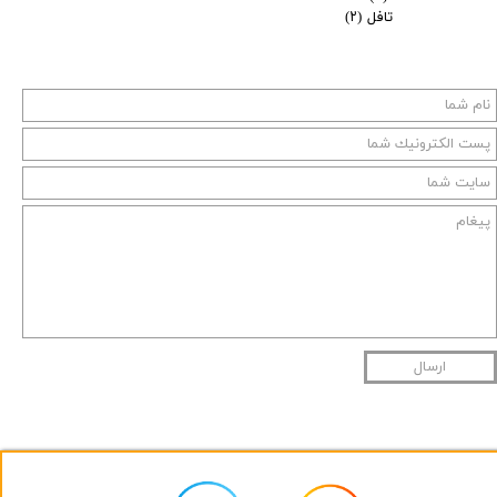
تافل
(۲)
ارسال